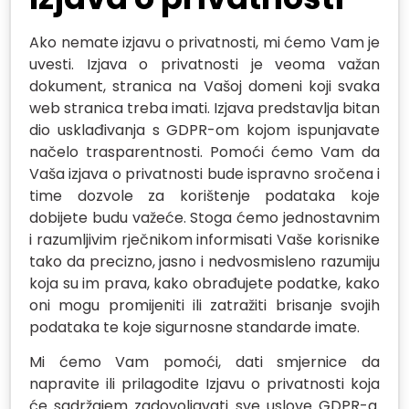
Ako nemate izjavu o privatnosti, mi ćemo Vam je
uvesti. Izjava o privatnosti je veoma važan
dokument, stranica na Vašoj domeni koji svaka
web stranica treba imati. Izjava predstavlja bitan
dio usklađivanja s GDPR-om kojom ispunjavate
načelo trasparentnosti. Pomoći ćemo Vam da
Vaša izjava o privatnosti bude ispravno sročena i
time dozvole za korištenje podataka koje
dobijete budu važeće. Stoga ćemo jednostavnim
i razumljivim rječnikom informisati Vaše korisnike
tako da precizno, jasno i nedvosmisleno razumiju
koja su im prava, kako obrađujete podatke, kako
oni mogu promijeniti ili zatražiti brisanje svojih
podataka te koje sigurnosne standarde imate.
Mi ćemo Vam pomoći, dati smjernice da
napravite ili prilagodite Izjavu o privatnosti koja
će sadržajem zadovoljavati sve uslove GDPR-a.