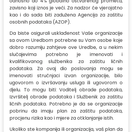
odnosno do 4% globalno ostvarenog prometa,
zavisno koji iznos je veći. Za nadzor će vjerojatno
kao i do sada biti zadužena Agencija za zaštitu
osobnih podataka (AZOP).
Da biste osigurali usklađenost Vaše organizacije
sa ovom Uredbom potrebne su Vam osobe koje
dobro razumiju zahtjeve ove Uredbe, a u nekim
slučajevima potrebno je imenovati i
kvalifikovanog službenika za zaštitu ličnih
podataka. Za ovaj dio poslovanja mogu se
imenovati stručnjaci izvan organizacije, bilo
ugovorom o izvršavanju usluga ili ugovorom o
djelu. To mogu biti: Voditelj obrade podataka,
Izvršitelj obrade podataka i Službenik za zaštitu
ličnih podataka. Potrebno je da se organizacije
pobrinu da imaju plan za zaštitu podataka,
procjenu rizika kao i mjere za otklanjanje istih.
Ukoliko ste kompanija ili organizacija, vaš plan da