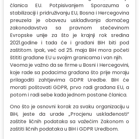
članica EU. Potpisivanjem Sporazuma o
stabilizaciji i pridruživanju EU, Bosna i Hercegovina
preuzela je obavezu usklađivanja domaćeg
zakonodavstva sa pravnom stečevinom
Evropske unije za što je krajnji rok sredina
2021.godine i tada će i građani BiH biti pod
zaštitom. Ipak, već od 25. maja BiH mora početi
štititi građane EU u svojim granicama i van njih.
Veoma je važno da se firme u Bosni i Hercegovini,
koje rade sa podacima građana što prije moraju
prilagoditi zahtjevima GDPR Uredbe. BiH će
morati poštovati GDPR, prvo radi građana EU, a
potom i radi sebe kada jednom postane članica.
Ono što je osnovni korak za svaku organizaciju u
BiH, jeste da urade „Procjenu usklađenosti“
zaštite ličnih podataka sa važećim Zakonom o
zaštiti ličnih podataka u BiH i GDPR Uredbom.