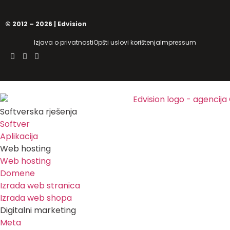
© 2012 – 2026 | Edvision
Izjava o privatnosti
Opšti uslovi korištenja
Impressum
Softverska rješenja
Softver
Aplikacija
Web hosting
Web hosting
Domene
Izrada web stranica
Izrada web shopa
Digitalni marketing
Meta