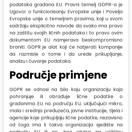
podataka građana EU. Pravni temelj GDPR-a je
Ugovor o funkcionisanju Evropske unije i Povelja
Evropske unije o temeljnim pravima, koji u svom
sadržaju eksplicitno navode da svako ima pravo
na zaštitu svojih ličnih podataka i to pravo ovim
dokumentom EU namjerava beskompromisno
braniti. GDPR je alat koji će natjerati kompanije
da razmisle o tome i da urede prikupljanje,
analizu i čuvanje podataka.
Područje primjene
GDPR se odnosi na bilo koju organizaciju koja
pohranjuje ili obrađuje lične podatke o
građanima EU na području EU, uključujući mikro,
mala i srednja preduzeća, javne institucije, tijela i
agencije koje prikupljaju lične podatke, nezavisno
od toga ima li takva organizacija sjedište na
području EU ili ne, bez obzira na veličinu