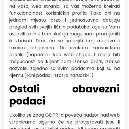
na Vašoj web stranici, za Vas možemo kreirati
funkcionalnost korisničkih profila. Tako oni na
jednom mjestu brzo i jednostavno dobijaju
pregled svih svojih ličnih podataka koje su Vam
ostavili te ih u tom slučaju mogu sami promijeniti
ili izbrisati. Time će se smanjiti broj mailova s
takvim zahtjevima. Na svakom korisničkom
profilu (naprimjer kod web shopa…) mora biti
mogućnost da klijent sam izbriše profil, izbriše
dozvole, zajedno sa svim podacima koji su na
njemu (lični podaci, istorija narudžbi…).
Ostali obavezni
podaci
Ukoliko se zbog GDPR-a poveća nadzor nad web
stranicama sigurno će se provjeravati jesu li
navedeni i ostali bitni podaci. Mi ćemo provjeriti