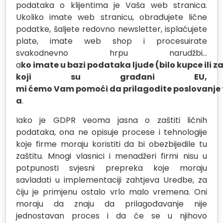
podataka o klijentima je Vaša web stranica.
Ukoliko imate web stranicu, obrađujete lične
podatke, šaljete redovno newsletter, isplaćujete
plate, imate web shop i procesuirate
svakodnevno hrpu narudžbi…
a
ko
imate
u
bazi
podataka
ljude
(bilo
kupce
ili
za
koji
su
gra
đani
EU
,
mi
ćemo
Vam
pomo
ći
da
prilagodite
poslovanje
a
.
Iako je GDPR veoma jasna o zaštiti ličnih
podataka, ona ne opisuje procese i tehnologije
koje firme moraju koristiti da bi obezbijedile tu
zaštitu. Mnogi vlasnici i menadžeri firmi nisu u
potpunosti svjesni prepreka koje moraju
savladati u implementaciji zahtjeva Uredbe, za
čiju je primjenu ostalo vrlo malo vremena. Oni
moraju da znaju da prilagođavanje nije
jednostavan proces i da će se u njihovo