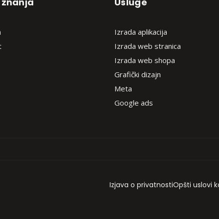
 znanja
Usluge
a
Izrada aplikacija
t
Izrada web stranica
Izrada web shopa
Grafički dizajn
Meta
Google ads
Izjava o privatnosti
Opšti uslovi k