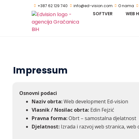
+387 62 129 740
info@ed-vision.com
O nama
SOFTVER
WEB 
Impressum
Osnovni podaci
Naziv obrta:
Web development Ed-vision
Vlasnik / Nosilac obrta:
Edin Fejzić
Pravna forma:
Obrt – samostalna djelatnost
Djelatnost:
Izrada i razvoj web stranica, web d