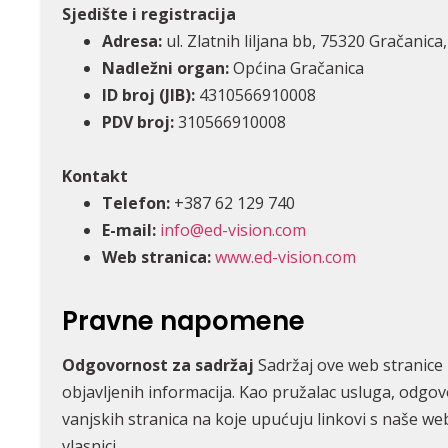
Sjedište i registracija
Adresa:
ul. Zlatnih liljana bb, 75320 Gračanic
Nadležni organ:
Općina Gračanica
ID broj (JIB):
4310566910008
PDV broj:
310566910008
Kontakt
Telefon:
+387 62 129 740
E-mail:
info@ed-vision.com
Web stranica:
www.ed-vision.com
Pravne napomene
Odgovornost za sadržaj
Sadržaj ove web stranice
objavljenih informacija. Kao pružalac usluga, odgov
vanjskih stranica na koje upućuju linkovi s naše w
vlasnici.