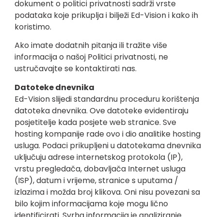
dokument o politici privatnosti sadrži vrste
podataka koje prikuplja i bilježi Ed-Vision i kako ih
koristimo.
Ako imate dodatnih pitanja ili tražite više
informacija o našoj Politici privatnosti, ne
ustručavajte se kontaktirati nas.
Datoteke dnevnika
Ed-Vision slijedi standardnu ​​proceduru korištenja
datoteka dnevnika. Ove datoteke evidentiraju
posjetitelje kada posjete web stranice. Sve
hosting kompanije rade ovo i dio analitike hosting
usluga. Podaci prikupljeni u datotekama dnevnika
uključuju adrese internetskog protokola (IP),
vrstu pregledača, dobavljača Internet usluga
(ISP), datum i vrijeme, stranice s uputama /
izlazima i možda broj klikova. Oni nisu povezani sa
bilo kojim informacijama koje mogu lično
identificirati. Svrha informacija je analiziranje